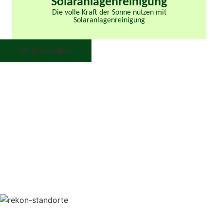
Solaranlagenreinigung
Die volle Kraft der Sonne nutzen mit
Solaranlagenreinigung
Mehr anzeigen
on West
esden
eKon