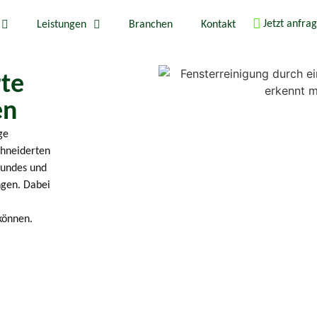
Jetzt anfra
Leistungen
Branchen
Kontakt
rte
en
ge
chneiderten
sundes und
ngen. Dabei
können.